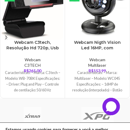
Webcam C3tech,
Webcam Nigth Vision
Resolução Hd 720p, Usb
Led 16MP, com
2.0, Microfone – WB-70BK
Microfone, Preto –
WC045
Webcam
Webcam
C3TECH
Multilaser
R$
265,00
R$
153,99
Características: – Marca: C3 tech –
Características: – Marca:
Modelo: WB-70BK Especificações:
Multilaser – Modelo: WC045
– Driver: Plug and Play – Controle
Especificações: – 16MP de
de centilação: 50/60 Hz
resolução (interpolado) – Botão
Snap Shot para tirar fotos
Estamos usando cookies para fornecer a você a melhor