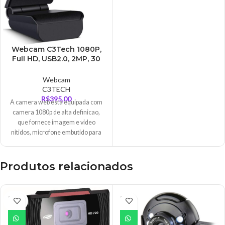
Webcam C3Tech 1080P,
Full HD, USB2.0, 2MP, 30
FPS – WB-100BK
Webcam
C3TECH
R$
395,00
A camera web esta equipada com
camera 1080p de alta definicao,
que fornece imagem e video
nitidos, microfone embutido para
Produtos relacionados
ESGO
ESGO
TADO
TADO