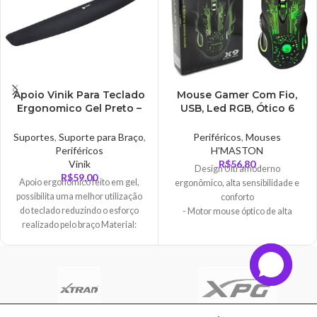
robustos suportes de inclinação
ajustáveis, este teclado não tem
apenas um aspecto e
funcionamento agradáveis ? foi
feito para durar. A configuração é
simples. Basta conectar a uma
porta USB e utilizar
Apoio Vinik Para Teclado
Mouse Gamer Com Fio,
imediatamente. Os caracteres
Ergonomico Gel Preto –
USB, Led RGB, Ótico 6
grandes e claros tornam a leitura
APG-10P
Botões – X9
fácil. E tudo com a elevada
Suportes
,
Suporte para Braço
,
Periféricos
,
Mouses
qualidade e confiabilidade que
Periféricos
H'MASTON
tornou a Logitech no líder mundial
Vinik
R$
56,80
Design Ultramoderno
de teclados e mouses.
R$
59,00
Apoio ergonômico feito em gel,
ergonômico, alta sensibilidade e
possibilita uma melhor utilização
conforto
do teclado reduzindo o esforço
- Motor mouse óptico de alta
realizado pelo braço Material:
precisão, posicionamento preciso
Neoprene (Superfície)
- Mouse com reação
extremamente sensível
- Circuito mais leve proteção para
assegurar o trabalho normal em
ambiente ásperos
- Mouse com alta resistência cabo