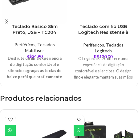
Teclado Básico Slim
Teclado com fio USB
Preto, USB – TC204
Logitech Resistente à
Respingos e Layout
ABNT2 – K120
Periféricos
,
Teclados
Periféricos
,
Teclados
Multilaser
Logitech
R$
34,90
R$
130,00
Desfrute de uma experiência
O Logitech K120 oferece uma
de digitação confortável e
experiência de digitação
silenciosa graças às teclas de
confortável e silenciosa. O design
baixo perfil que praticamente
fino e elegante mantém suas mãos
não fazem ruído e ao teclado de
em uma posição mais natural para
tamanho padrão com layout
que você possa digitar com maior
ABNT2, teclas F e teclado
conforto.
Produtos relacionados
numérico.
Com um design de baixo perfil e
resistente a derramamentos*,
ESGO
ESGO
teclas resistentes que suportam
TADO
TADO
até 10 milhões de
pressionamentos de tecla e