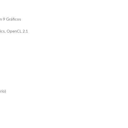
n 9 Gráficos
hics, OpenCL 2.1
rio)