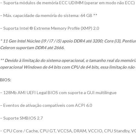
– Suporta módulos de memória ECC UDIMM (operar em modo não ECC)
– Máx. capacidade da memória do sistema: 64 GB **
– Suporta Intel ® Extreme Memory Profile (XMP) 2.0
* 11 Gen Intel Núcleo (i9 / i7 / i5) apoio DDR4 até 3200; Core (i3), Pent
Celeron suportam DDR4 até 2666.
** Devido à limitação do sistema operacional, o tamanho real da memória
operacional Windows de 64 bits com CPU de 64 bits, essa limitação não 
BIOS:
– 128Mb AMI UEFI Legal BIOS com suporte a GUI multilíngue
– Eventos de ativação compatíveis com ACPI 6.0
– Suporte SMBIOS 2.7
– CPU Core / Cache, CPU GT, VCCSA, DRAM, VCCIO, CPU Standby, VC