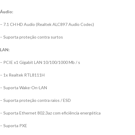
Áudio:
– 7.1 CH HD Audio (Realtek ALC897 Audio Codec)
– Suporta proteção contra surtos
LAN:
– PCIE x1 Gigabit LAN 10/100/1000 Mb / s
– 1x Realtek RTL8111H
– Suporta Wake-On-LAN
– Suporta proteção contra raios / ESD
– Suporta Ethernet 802.3az com eficiência energética
– Suporta PXE