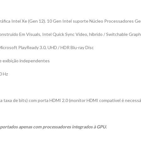
ráfica Intel Xe (Gen 12). 10 Gen Intel suporte Núcleo Processadores Ge
onstruído Em Visuals, Intel Quick Sync Vídeo, híbrido / Switchable Grap
icrosoft PlayReady 3.0, UHD / HDR Blu-ray Disc
de exibição independentes
0 Hz
ta taxa de bits) com porta HDMI 2.0 (monitor HDMI compatível é necessá
suportados apenas com processadores integrados à GPU.