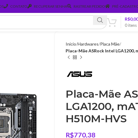
OS
CONTATO
RECUPERAR SENHA
RASTREAR PEDIDO
PRÉ-CADASTRO
R$
0,0
0
itens
Início
Hardwares
Placa Mãe
Placa-Mãe ASRock Intel LGA1200
Placa-Mãe AS
LGA1200, mA
H510M-HVS
R$
770,38