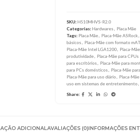
SKU:
H510MHVS-R2.0
Categorias:
Hardwares
,
Placa Mãe
Tags:
Placa Mãe
,
Placa-Mãe ASRock
,
básicos
,
Placa-Mãe com formato mA
Placa-Mãe Intel LGA1200
,
Placa-Mã
produtividade
,
Placa-Mãe para CPUs I
para escritórios
,
Placa-Mãe para mon
para PCs domésticos
,
Placa-Mãe para
Placa-Mãe para uso diário
,
Placa-Mãe
uso em sistemas de entretenimento
,
Share:
AÇÃO ADICIONAL
AVALIAÇÕES (0)
INFORMAÇÕES EN