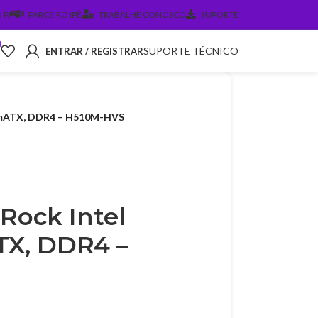
 PJ
PARCEIRO IPÊ
TRABALHE CONOSCO
SUPORTE
0
SUPORTE TÉCNICO
ENTRAR / REGISTRAR
, mATX, DDR4 – H510M-HVS
Rock Intel
TX, DDR4 –