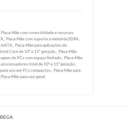
Placa-Mãe com conectividade e recursos
TX
,
Placa-Mãe com suporte a memória DDR4
,
e mATX
,
Placa-Mãe para aplicações de
ntel Core de 10ª e 11ª geração
,
Placa-Mãe
tagem de PCs com espaço limitado
,
Placa-Mãe
 processadores Intel de 10ª e 11ª geração
,
 para uso em PCs compactos
,
Placa-Mãe para
Placa-Mãe para uso geral
TREGA