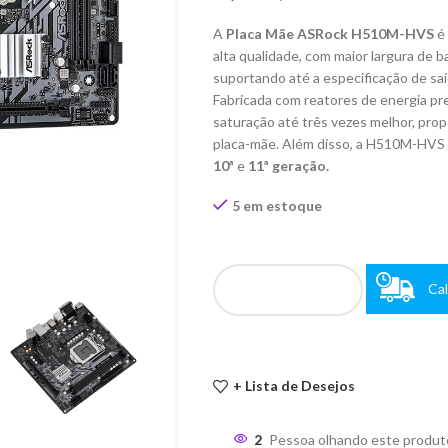
A
Placa
Mãe ASRock H510M-HVS
é 
alta qualidade, com maior largura de 
suportando até a especificação de sa
Fabricada com reatores de energia p
saturação até três vezes melhor, pro
placa-mãe. Além disso, a H510M-HVS
10ª
e
11ª geração.
5 em estoque
Cal
+ Lista de Desejos
2
Pessoa olhando este produt