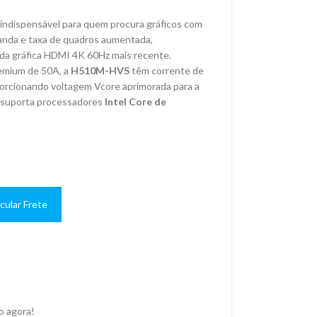
indispensável para quem procura gráficos com
banda e taxa de quadros aumentada,
ída gráfica HDMI 4K 60Hz mais recente.
remium de 50A, a
H510M-HVS
têm corrente de
porcionando voltagem Vcore aprimorada para a
 suporta processadores
Intel Core de
cular Frete
o agora!