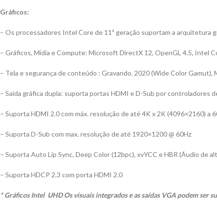
Gráficos:
– Os processadores Intel Core de 11ª geração suportam a arquitetura g
– Gráficos, Mídia e Compute: Microsoft DirectX 12, OpenGL 4.5, Intel C
– Tela e segurança de conteúdo : Gravando. 2020 (Wide Color Gamut), M
– Saída gráfica dupla: suporta portas HDMI e D-Sub por controladores 
– Suporta HDMI 2.0 com máx. resolução de até 4K x 2K (4096×2160) a 6
– Suporta D-Sub com max. resolução de até 1920×1200 @ 60Hz
– Suporta Auto Lip Sync, Deep Color (12bpc), xvYCC e HBR (Áudio de al
– Suporta HDCP 2.3 com porta HDMI 2.0
* Gráficos Intel UHD Os visuais integrados e as saídas VGA podem ser 