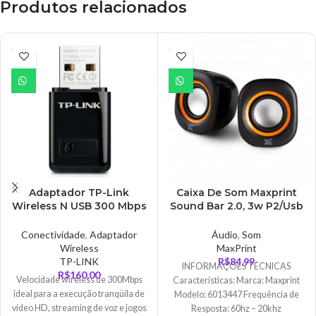
Produtos relacionados
ESGO
ESGO
TADO
TADO
Adaptador TP-Link
Caixa De Som Maxprint
Wireless N USB 300 Mbps
Sound Bar 2.0, 3w P2/Usb
– TL-WN823N
Preto/Laranja – 6013447
Conectividade
,
Adaptador
Áudio
,
Som
Wireless
MaxPrint
TP-LINK
R$
84,99
INFORMAÇÕES TÉCNICAS
R$
160,00
Velocidade wireless de 300Mbps
Características: Marca: Maxprint
ideal para a execução tranqüila de
Modelo: 6013447 Frequência de
vídeo HD, streaming de voz e jogos
Resposta: 60hz – 20khz