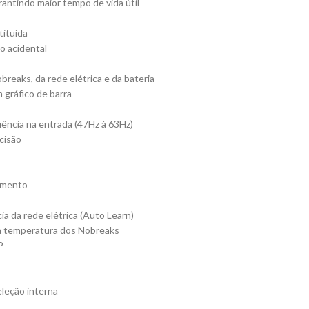
antindo maior tempo de vida útil
tituída
o acidental
breaks, da rede elétrica e da bateria
 gráfico de barra
uência na entrada (47Hz à 63Hz)
ecisão
zamento
a da rede elétrica (Auto Learn)
da temperatura dos Nobreaks
P
eleção interna