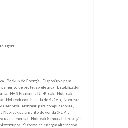
to agora!
nça
,
Backup de Energia
,
Dispositivo para
ipamento de proteção elétrica
,
Estabilizador
upta
,
NHS Premium
,
No-Break
,
Nobreak
,
ia
,
Nobreak com bateria de 4x9Ah
,
Nobreak
da senoida
,
Nobreak para computadores
,
s
,
Nobreak para ponto de venda (PDV)
,
ra uso comercial
,
Nobreak Senoidal
,
Proteção
ninterrupta
,
Sistema de energia alternativa