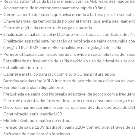
– Recarga automática da bateria mesmo com os Nobreaks desligados gar
– Acionamento do inversor extremamente rápido (0,8ms)
– Gerenciamento de bateria que avisa quando a bateria precisa ser subs
– Chave liga/desliga temporizada no painel frontal que evita desligament
– Controle digital da corrente de carga da bateria
– Sinalização visual em Display LCD que indica todas as condições dos No
– Sinalização especial para indicação da potência de saída consumida com
– Função TRUE RMS com melhor qualidade na regulação de saída
– Permite utilização com grupo gerador devido à sua ampla faixa de freq
– Estabilidade na frequência de saída devido ao uso de cristal de alta pr
– Estabilizador interno
– Gabinete metálico para rack com altura 3U em pintura epoxi
– Baterias seladas tipo VRLA internas de primeira linha e à prova de va
– Senóide controlada digitalmente
– Frequência de saída dos Nobreaks adaptável de acordo com a frequênci
– Controle do ventilador interno de acordo com o consumo da carga e 
– Distorção harmônica mínima com carga linear devido á operação do DS
– Comunicação serial padrão USB
– Modelo bivolt automático de entrada
– Tensão de saída 120V (padrão) / Saída 220V configurável através de s
– Software de monitoração (opcional)