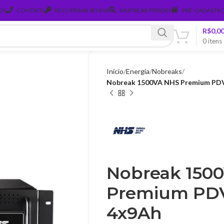
OS
CONTATO
RECUPERAR SENHA
RASTREAR PEDIDO
PRÉ-CADASTRO
R$
0,0
0
itens
Início
Energia
Nobreaks
Nobreak 1500VA NHS Premium PDV
Nobreak 150
Premium PDV
4x9Ah