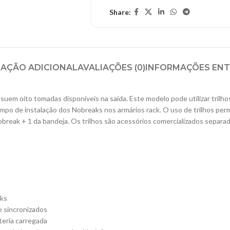
Share:
AÇÃO ADICIONAL
AVALIAÇÕES (0)
INFORMAÇÕES EN
m oito tomadas disponíveis na saída. Este modelo pode utilizar trilhos 
tempo de instalação dos Nobreaks nos armários rack. O uso de trilhos p
break + 1 da bandeja. Os trilhos são acessórios comercializados separa
aks
e sincronizados
teria carregada