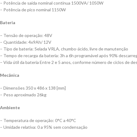
– Potência de saída nominal contínua 1500VA/ 1050W
– Potência de pico nominal 1150W
Bateria
– Tensão de operação: 48V
– Quantidade: 4x9Ah/ 12V
– Tipo de bateria: Selada VRLA, chumbo-ácido, livre de manutenção
– Tempo de recarga da bateria: 3h a 6h programável após 90% descarre
– Vida útil da bateria Entre 2 e 5 anos, conforme número de ciclos de 
Mecânica
– Dimensões 350 x 486 x 138 [mm]
– Peso aproximado 26kg
Ambiente
– Temperatura de operação: 0°C a 40°C
– Umidade relativa: 0 a 95% sem condensação