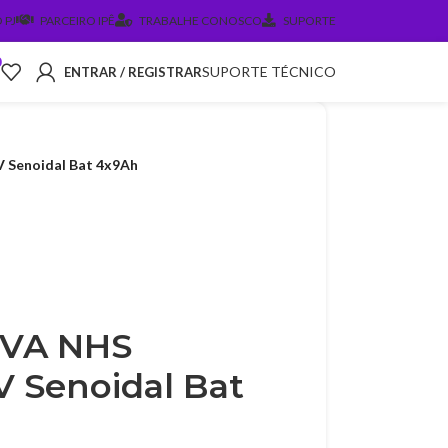
 PJ
PARCEIRO IPÊ
TRABALHE CONOSCO
SUPORTE
0
SUPORTE TÉCNICO
ENTRAR / REGISTRAR
 Senoidal Bat 4x9Ah
0VA NHS
 Senoidal Bat