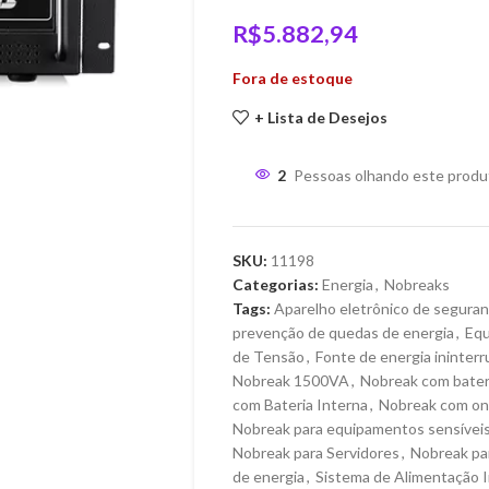
R$
5.882,94
Fora de estoque
+ Lista de Desejos
2
Pessoas olhando este produ
SKU:
11198
Categorias:
Energia
,
Nobreaks
Tags:
Aparelho eletrônico de segura
prevenção de quedas de energia
,
Equ
de Tensão
,
Fonte de energia ininterr
Nobreak 1500VA
,
Nobreak com bater
com Bateria Interna
,
Nobreak com on
Nobreak para equipamentos sensívei
Nobreak para Servidores
,
Nobreak pa
de energia
,
Sistema de Alimentação I