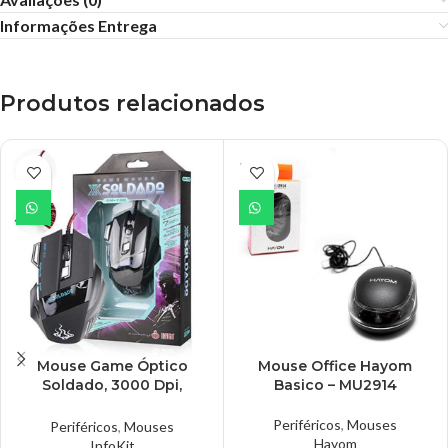
Informações Entrega
Produtos relacionados
ESGO
TADO
Mouse Game Óptico
Mouse Office Hayom
Soldado, 3000 Dpi,
Basico – MU2914
InfoKit – GM-700
Periféricos
,
Mouses
Periféricos
,
Mouses
Hayom
InfoKit