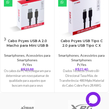
Cabo Pcyes USB A 2.0
Cabo Pcyes USB Tipo C
Macho para Mini USB B
2.0 para USB Tipo C X
Macho 1 Metro –
Type C 2.0, 1 Metro, Preto
PUANM2-1
– PUCP-01
Smartphones
,
Acessórios para
Smartphones
,
Acessórios para
Smartphones
Smartphones
PcYes
PcYes
R$
23,88
R$
22,40
Os cabos da PCYES chegaram para
Dados Técnicos 1 metro Bi-
determinar um novo patamar de
Direcional Taxa Máx. de
qualidade para aqueles que
Transferência: 480 Mpbs Material
buscam mais para seus
do Cabo: Cobre Puro 28 AWG
equipamentos
Corrente Máxima: