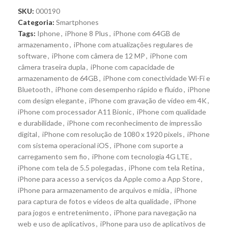
SKU:
000190
Categoria:
Smartphones
Tags:
Iphone
,
iPhone 8 Plus
,
iPhone com 64GB de
armazenamento
,
iPhone com atualizações regulares de
software
,
iPhone com câmera de 12 MP
,
iPhone com
câmera traseira dupla
,
iPhone com capacidade de
armazenamento de 64GB
,
iPhone com conectividade Wi-Fi e
Bluetooth
,
iPhone com desempenho rápido e fluído
,
iPhone
com design elegante
,
iPhone com gravação de vídeo em 4K
,
iPhone com processador A11 Bionic
,
iPhone com qualidade
e durabilidade
,
iPhone com reconhecimento de impressão
digital
,
iPhone com resolução de 1080 x 1920 pixels
,
iPhone
com sistema operacional iOS
,
iPhone com suporte a
carregamento sem fio
,
iPhone com tecnologia 4G LTE
,
iPhone com tela de 5.5 polegadas
,
iPhone com tela Retina
,
iPhone para acesso a serviços da Apple como a App Store
,
iPhone para armazenamento de arquivos e mídia
,
iPhone
para captura de fotos e vídeos de alta qualidade
,
iPhone
para jogos e entretenimento
,
iPhone para navegação na
web e uso de aplicativos
,
iPhone para uso de aplicativos de