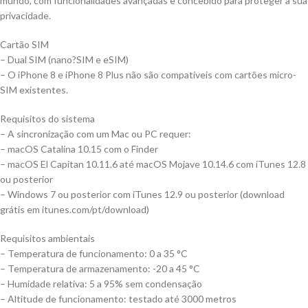
mundo, com funcionali­dades avançadas e concebido para proteger a sua
privacidade.
Cartão SIM
– Dual SIM (nano?SIM e eSIM)
– O iPhone 8 e iPhone 8 Plus não são compatíveis com cartões micro-
SIM existentes.
Requisitos do sistema
– A sincronização com um Mac ou PC requer:
– macOS Catalina 10.15 com o Finder
– macOS El Capitan 10.11.6 até macOS Mojave 10.14.6 com iTunes 12.8
ou posterior
– Windows 7 ou posterior com iTunes 12.9 ou posterior (download
grátis em itunes.com/pt/download)
Requisitos ambientais
– Temperatura de funcionamento: 0 a 35 °C
– Temperatura de armazena­mento: -20 a 45 °C
– Humidade relativa: 5 a 95% sem condensação
– Altitude de funcionamento: testado até 3000 metros