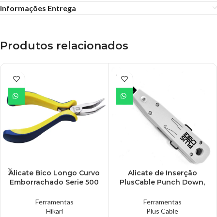
Informações Entrega
Produtos relacionados
ESGO
TADO
Alicate Bico Longo Curvo
Alicate de Inserção
Emborrachado Serie 500
PlusCable Punch Down,
Hikari – HK-500
RJ11/ RJ45 – LT-P10
Ferramentas
Ferramentas
Hikari
Plus Cable