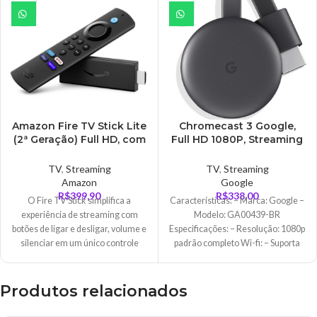
Amazon Fire TV Stick Lite
Chromecast 3 Google,
(2ª Geração) Full HD, com
Full HD 1080P, Streaming
Controle Remoto por Voz
Media Player, HDMI, Micro
com Alexa
USB – GA00439-LA
TV
,
Streaming
TV
,
Streaming
Amazon
Google
R$
399,90
R$
338,00
O Fire TV Stick simplifica a
Características: – Marca: Google –
experiência de streaming com
Modelo: GA00439-BR
botões de ligar e desligar, volume e
Especificações: – Resolução: 1080p
silenciar em um único controle
padrão completo Wi-fi: – Suporta
remoto. O Fire TV Stick oferece
todas as suas redes sem
streaming rápido, em
Full HD
e
com inicialização rápida de
Produtos relacionados
aplicativos.