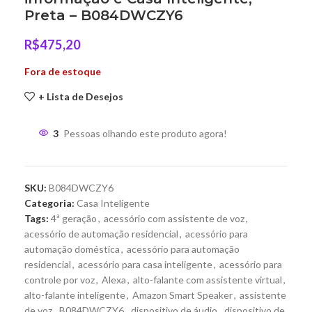
Preta – B084DWCZY6
R$
475,20
Fora de estoque
+ Lista de Desejos
3
Pessoas olhando este produto agora!
SKU:
B084DWCZY6
Categoria:
Casa Inteligente
Tags:
4ª geração
,
acessório com assistente de voz
,
acessório de automação residencial
,
acessório para
automação doméstica
,
acessório para automação
residencial
,
acessório para casa inteligente
,
acessório para
controle por voz
,
Alexa
,
alto-falante com assistente virtual
,
alto-falante inteligente
,
Amazon Smart Speaker
,
assistente
de voz
,
B084DWCZY6
,
dispositivo de áudio
,
dispositivo de