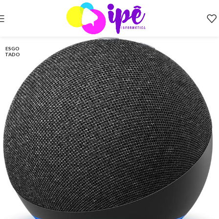
ESGO
TADO