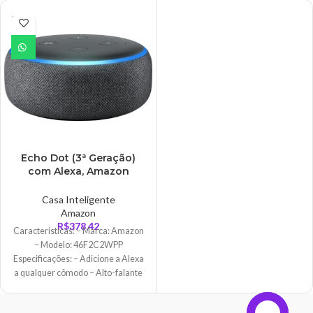
ESGO
TADO
Echo Dot (3ª Geração)
com Alexa, Amazon
Smart Speaker, Preto –
46F2C2WPP
Casa Inteligente
Amazon
R$
378,42
Características: – Marca: Amazon
– Modelo: 46F2C2WPP
Especificações: – Adicione a Alexa
a qualquer cômodo – Alto-falante
de 1,6″ –