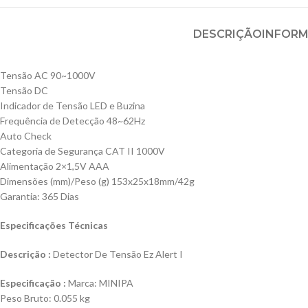
DESCRIÇÃO
INFORM
Tensão AC 90~1000V
Tensão DC
Indicador de Tensão LED e Buzina
Frequência de Detecção 48~62Hz
Auto Check
Categoria de Segurança CAT II 1000V
Alimentação 2×1,5V AAA
Dimensões (mm)/Peso (g) 153x25x18mm/42g
Garantia: 365 Dias
Especificações Técnicas
Descrição :
Detector De Tensão Ez Alert I
Especificação :
Marca: MINIPA
Peso Bruto: 0.055 kg