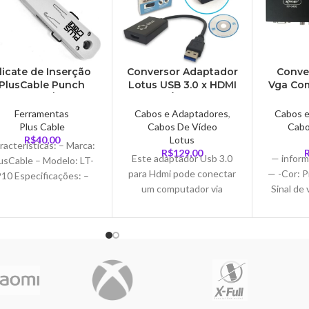
licate de Inserção
Conversor Adaptador
Conve
PlusCable Punch
Lotus USB 3.0 x HDMI
Vga Co
Down, RJ11/ RJ45 –
1080p, Áudio Vídeo,
– 
LT-P10
Compatível PC Win
Ferramentas
Cabos e Adaptadores
,
Cabos 
7/8/10 – LT-HD125
Plus Cable
Cabos De Vídeo
Cabo
R$
40,00
Lotus
racterísticas: – Marca:
R$
129,00
Este adaptador Usb 3.0
— inform
usCable – Modelo: LT-
para Hdmi pode conectar
— -Cor: P
10 Especificações: –
um computador via
Sinal de 
ompatível com: RJ-11,
interface Usb a uma Hdtv
Plug and 
J-45 – Tipo: Krone –
monitor ou projetor com
Automáti
Material: ABS –
11