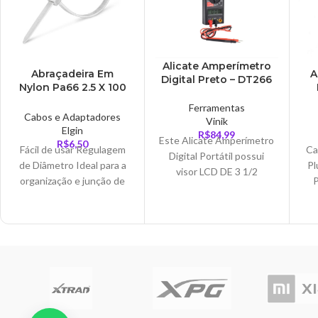
Alicate Amperímetro
Abraçadeira Em
A
Digital Preto – DT266
Nylon Pa66 2.5 X 100
Mm Pacote Com 100
Ferramentas
Unidades Branca –
Cabos e Adaptadores
Vinik
ODPR35351
Elgin
R$
84,99
Este Alicate Amperímetro
R$
6,50
Fácil de usar Regulagem
Ca
Digital Portátil possui
de Diâmetro Ideal para a
Pl
visor LCD DE 3 1/2
organização e junção de
P
dígitos, com função de
fios em ligações elétricas
C
teste de isolamento
e eletrônicas
R
(Disponível acessórios