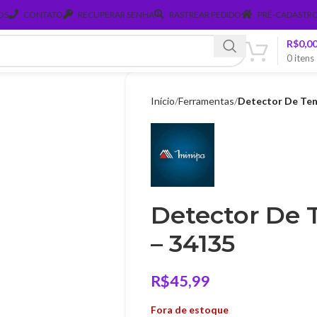
OS
CONTATO
RECUPERAR SENHA
RASTREAR PEDIDO
PRÉ-CADASTRO
R$
0,0
0
itens
Início
Ferramentas
Detector De Tens
Detector De T
– 34135
R$
45,99
Fora de estoque