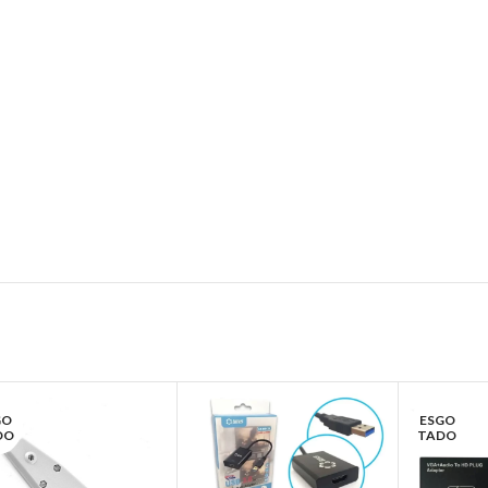
GO
ESGO
DO
TADO