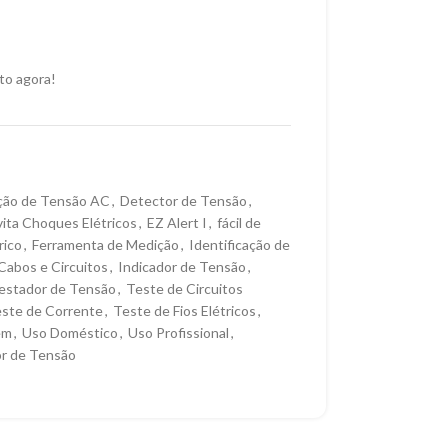
to agora!
ção de Tensão AC
,
Detector de Tensão
,
vita Choques Elétricos
,
EZ Alert I
,
fácil de
rico
,
Ferramenta de Medição
,
Identificação de
Cabos e Circuitos
,
Indicador de Tensão
,
estador de Tensão
,
Teste de Circuitos
ste de Corrente
,
Teste de Fios Elétricos
,
em
,
Uso Doméstico
,
Uso Profissional
,
or de Tensão