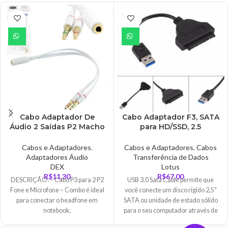
ESGO
TADO
Cabo Adaptador De
Cabo Adaptador F3, SATA
Áudio 2 Saídas P2 Macho
para HD/SSD, 2.5
Para 1 P3 Fêmea, 16cm,
Polegadas, USB 3.0 – CB-
Branco – CB0497DEX
USB3.0
Cabos e Adaptadores
,
Cabos e Adaptadores
,
Cabos
Adaptadores Áudio
Transferência de Dados
DEX
Lotus
R$
11,30
R$
67,00
DESCRIÇÃO: – Cabo P3 para 2 P2
USB 3.0 Sata Cable permite que
Fone e Microfone – Combo é ideal
você conecte um disco rígido 2,5"
para conectar o headfone em
SATA ou unidade de estado sólido
notebook,
para o seu computador através de
uma porta USB disponível, a