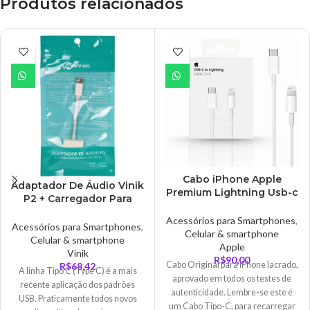
Produtos relacionados
Cabo iPhone Apple
Adaptador De Áudio Vinik
Premium Lightning Usb-c
P2 + Carregador Para
Tipo C 1 Metro –
USB-C – ADPATC7.1
MD818M/A
Acessórios para Smartphones
,
Acessórios para Smartphones
,
Celular & smartphone
Celular & smartphone
Apple
Vinik
R$
90,00
Cabo Original para iPhone lacrado,
R$
68,42
A linha Tipo C (Type C) é a mais
aprovado em todos os testes de
recente aplicação dos padrões
autenticidade. Lembre-se este é
USB. Praticamente todos novos
um Cabo Tipo-C, para recarregar