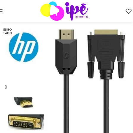
ESGO
TADO