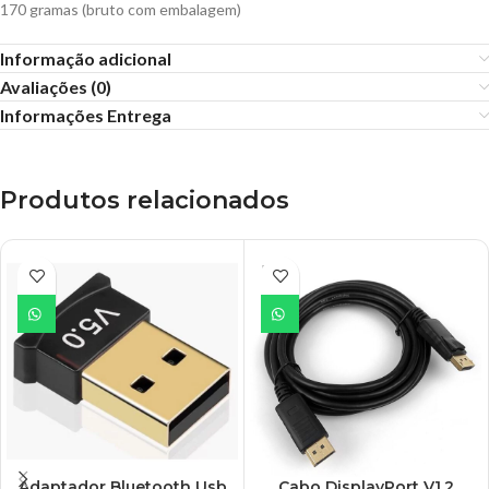
170 gramas (bruto com embalagem)
Informação adicional
Avaliações (0)
Informações Entrega
Produtos relacionados
ESGO
TADO
Adaptador Bluetooth Usb
Cabo DisplayPort V1.2