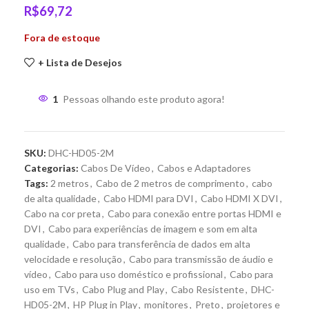
R$
69,72
Fora de estoque
+ Lista de Desejos
1
Pessoas olhando este produto agora!
SKU:
DHC-HD05-2M
Categorias:
Cabos De Vídeo
,
Cabos e Adaptadores
Tags:
2 metros
,
Cabo de 2 metros de comprimento
,
cabo
de alta qualidade
,
Cabo HDMI para DVI
,
Cabo HDMI X DVI
,
Cabo na cor preta
,
Cabo para conexão entre portas HDMI e
DVI
,
Cabo para experiências de imagem e som em alta
qualidade
,
Cabo para transferência de dados em alta
velocidade e resolução
,
Cabo para transmissão de áudio e
vídeo
,
Cabo para uso doméstico e profissional
,
Cabo para
uso em TVs
,
Cabo Plug and Play
,
Cabo Resistente
,
DHC-
HD05-2M
,
HP Plug in Play
,
monitores
,
Preto
,
projetores e