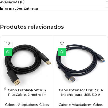
Avaliações (0)
Informações Entrega
Produtos relacionados
ESGO
ESGO
TADO
TADO
Cabo DisplayPort V1.2
Cabo Extensor USB 3.0 A
PlusCable, 2 metros –
Macho para USB 3.0 A
DP1220
Fêmea, PlusCable, 3
Metros – USBAF3030
Cabos e Adaptadores
,
Cabos
Cabos e Adaptadores
,
Cabos