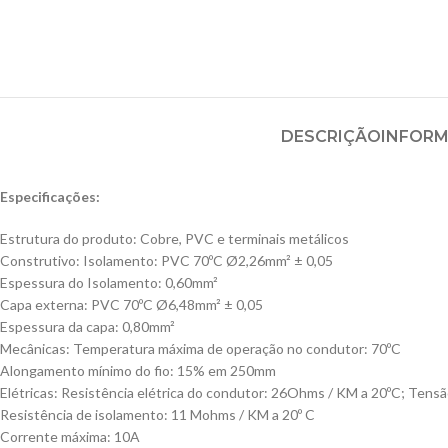
DESCRIÇÃO
INFORM
Especificações:
Estrutura do produto: Cobre, PVC e terminais metálicos
Construtivo: Isolamento: PVC 70ºC Ø2,26mm² ± 0,05
Espessura do Isolamento: 0,60mm²
Capa externa: PVC 70ºC Ø6,48mm² ± 0,05
Espessura da capa: 0,80mm²
Mecânicas: Temperatura máxima de operação no condutor: 70ºC
Alongamento mínimo do fio: 15% em 250mm
Elétricas: Resistência elétrica do condutor: 26Ohms / KM a 20ºC; Tensão
Resistência de isolamento: 11 Mohms / KM a 20º C
Corrente máxima: 10A