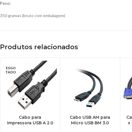
Peso:
350 gramas (bruto com embalagem)
Produtos relacionados
ESGO
TADO
Cabo para
Cabo USB AM para
Ca
Impressora USB A 2.0
Micro USB BM 3.0
x
para USB B Multi, 3
Plus Cable, 1.8 Metros