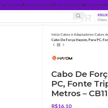
OS
CONTATO
RECUPERAR SENHA
RASTREAR PEDIDO
PRÉ-CADASTRO
R$
0,0
0
itens
Início
Cabos e Adaptadores
Cabos de
Cabo De Força Hayom, Para PC, Fon
Cabo De Forç
PC, Fonte Trip
Metros – CB1
R$
16,10