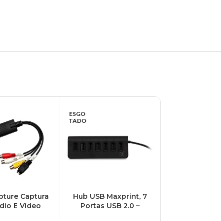
ESGO
ESGO
TADO
TADO
pture Captura
Hub USB Maxprint, 7
Placa Adapt
dio E Vídeo
Portas USB 2.0 –
Som USB 7.1
 Via Usb 2.0 –
6013576
Virtual, E