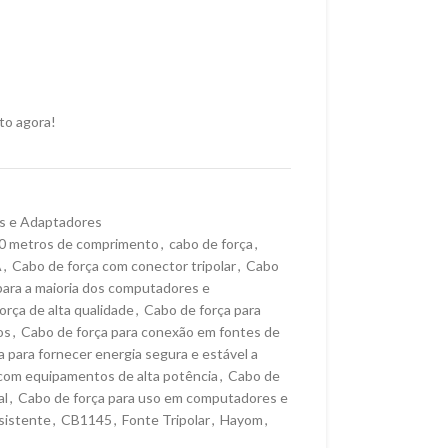
to agora!
s e Adaptadores
0 metros de comprimento
,
cabo de força
,
A
,
Cabo de força com conector tripolar
,
Cabo
ara a maioria dos computadores e
orça de alta qualidade
,
Cabo de força para
os
,
Cabo de força para conexão em fontes de
 para fornecer energia segura e estável a
 com equipamentos de alta potência
,
Cabo de
al
,
Cabo de força para uso em computadores e
sistente
,
CB1145
,
Fonte Tripolar
,
Hayom
,