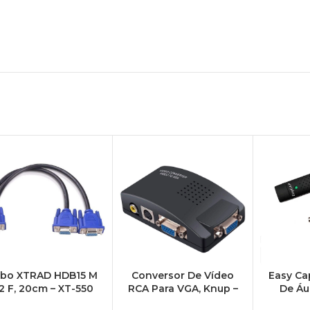
bo XTRAD HDB15 M
Conversor De Vídeo
Easy Ca
 2 F, 20cm – XT-550
RCA Para VGA, Knup –
De Áu
KP-3462
Externo