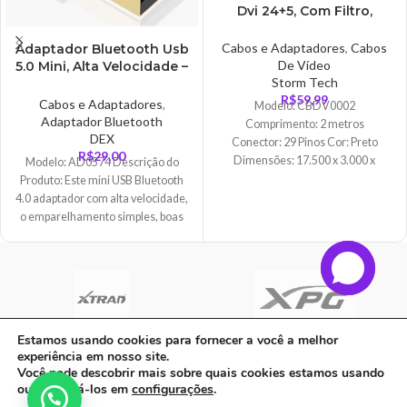
Dvi 24+5, Com Filtro,
Fortrek – CBDV0002
Cabos e Adaptadores
,
Cabos
Adaptador Bluetooth Usb
De Vídeo
5.0 Mini, Alta Velocidade –
Storm Tech
AD0574B
R$
59,99
Cabos e Adaptadores
,
Modelo: CBDV0002
Adaptador Bluetooth
Comprimento: 2 metros
DEX
Conector: 29 Pinos Cor: Preto
R$
29,00
Dimensões: 17.500 x 3.000 x
Modelo: AD0574 Descrição do
20.500 CM Marca: STORM
Produto: Este mini USB Bluetooth
Informação adicional: – Alta
4.0 adaptador com alta velocidade,
Velocidade – Alta
o emparelhamento simples, boas
características anti-jamming,
Estamos usando cookies para fornecer a você a melhor
experiência em nosso site.
C A Informatica Ltda | CNPJ: 33.482.008/0001-90 | Avenida Dos Ipês,
Você pode descobrir mais sobre quais cookies estamos usando
QD31 LT23, Bairro Cidade Jardim, CEP: 68.515-000 - | PARAUAPEBAS-
ou desativá-los em
configurações
.
PA