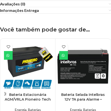
Avaliações (0)
Informações Entrega
Você também pode gostar de…
Bateria Estacionária
Bateria Selada Intelbras
AGM/VRLA Pioneiro Tech
12V 7A para Alarme –
12V 9A
XB12AL
Nobreak/Segurança –
Energia
,
Baterias
Energia
,
Baterias