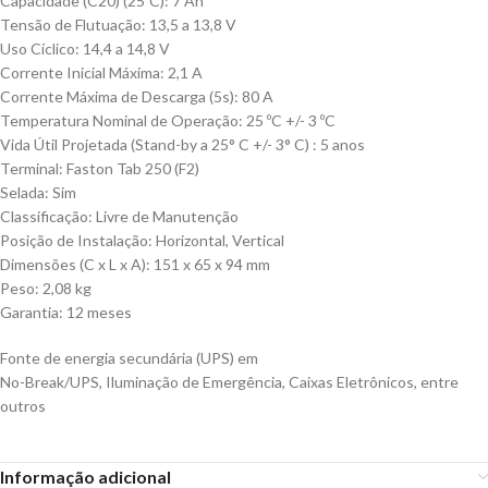
Capacidade (C20) (25ºC): 7 Ah
Tensão de Flutuação: 13,5 a 13,8 V
Uso Cíclico: 14,4 a 14,8 V
Corrente Inicial Máxima: 2,1 A
Corrente Máxima de Descarga (5s): 80 A
Temperatura Nominal de Operação: 25 ºC +/- 3 ºC
Vida Útil Projetada (Stand-by a 25° C +/- 3° C) : 5 anos
Terminal: Faston Tab 250 (F2)
Selada: Sim
Classificação: Livre de Manutenção
Posição de Instalação: Horizontal, Vertical
Dimensões (C x L x A): 151 x 65 x 94 mm
Peso: 2,08 kg
Garantia: 12 meses
Fonte de energia secundária (UPS) em
No-Break/UPS, Iluminação de Emergência, Caixas Eletrônicos, entre
outros
Informação adicional