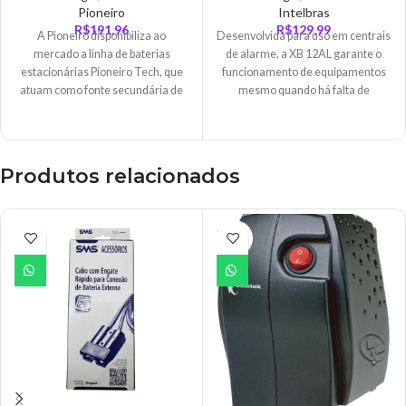
T12-9F2
Pioneiro
Intelbras
R$
191,96
R$
129,99
A Pioneiro disponibiliza ao
Desenvolvida para uso em centrais
mercado a linha de baterias
de alarme, a XB 12AL garante o
estacionárias Pioneiro Tech, que
funcionamento de equipamentos
atuam como fonte secundária de
mesmo quando há falta de
alimentação (UPS)
Produtos relacionados
ESGO
TADO