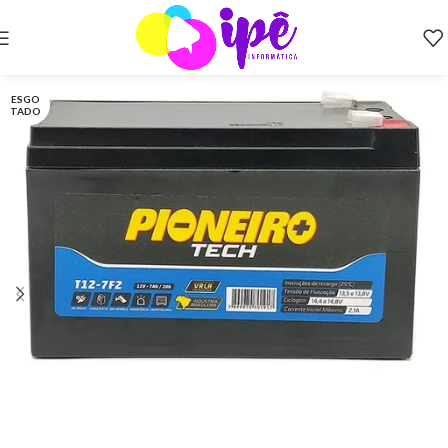
ESGO
TADO