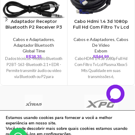
Adaptador Receptor
Cabo Hdmi 1.4 3d 1080p
Bluetooth P2 Receiver P3
Full Hd Com Filtro Tv Lcd
Musica Para Carro, Fones,
Plasma 5 Mts – CB0016EX
Caixas – AD0246
Cabos e Adaptadores
,
Cabos e Adaptadores
,
Cabos
Adaptador Bluetooth
De Vídeo
Global Time
Exbom
R$
28,35
R$
44,99
Dados técnicos -Modelo Bluetooth
Cabo HDMI 1.4 3d 1080p Full Hd
P2 BT-163 -Bluetooth 2.1 + EDR -
Com Filtro Tv Lcd Plasma Xbox 5
Permite transmitir áudio ou vídeo
Mts Qualidade em suas
via Bluetooth ou P2 para
transmissões é,
Estamos usando cookies para fornecer a você a melhor
experiência em nosso site.
C A Informatica Ltda | CNPJ: 33.482.008/0001-90 | Avenida Dos Ipês,
Você pode descobrir mais sobre quais cookies estamos usando
QD31 LT23, Bairro Cidade Jardim, CEP: 68.515-000 - | PARAUAPEBAS-
ou desativá-los em
configurações
.