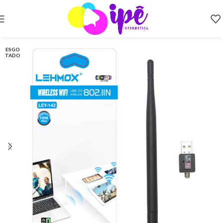
ESGO
TADO