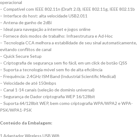
operacional
– Compatível com IEEE 802.11n (Draft 2.0), IEEE 802.11g, IEEE 802.11b
– Interface do host: alta velocidade USB2.011
– Antena de ganho de 2dBi
– Ideal para navegação a internet e jogos online
– Fornece dois modos de trabalho: Infraestrutura e Ad-Hoc
– Tecnologia CCA melhora a estabilidade de seu sinal automaticamente,
evitando conflitos de canal
– Quick Secure Setup
– Criptografia de segurança sem fio fácil, em um click de botão QSS
– Suporta a tecnologia móvel sem fio de alta eficiência
– Frequência: 2.4GHz ISM Band (Industrial Scientific Medical)
– Velocidade de até 150mbps
– Canal 1-14 canais (seleção de domínio universal)
– Segurança de Dador criptografia WEP 16/128bit
– Suporta 64/128bit WEP, bem como criptografia WPA/WPA2 e WPA-
PSK/WPA1-PSK
Conteúdo da Embalagem:
1 Adaptador Wireless USB Wifi