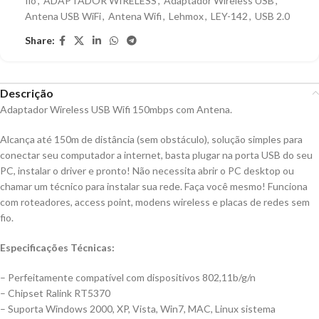
fio
,
ADAPTADOR WIRELESS
,
Adaptador Wireless USB
,
Antena USB WiFi
,
Antena Wifi
,
Lehmox
,
LEY-142
,
USB 2.0
Share:
Descrição
Adaptador Wireless USB Wifi 150mbps com Antena.
Alcança até 150m de distância (sem obstáculo), solução simples para
conectar seu computador a internet, basta plugar na porta USB do seu
PC, instalar o driver e pronto! Não necessita abrir o PC desktop ou
chamar um técnico para instalar sua rede. Faça você mesmo! Funciona
com roteadores, access point, modens wireless e placas de redes sem
fio.
Especificações Técnicas:
– Perfeitamente compatível com dispositivos 802,11b/g/n
– Chipset Ralink RT5370
– Suporta Windows 2000, XP, Vista, Win7, MAC, Linux sistema