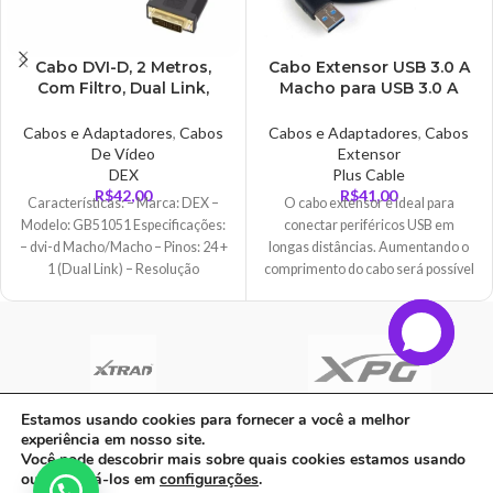
Cabo DVI-D, 2 Metros,
Cabo Extensor USB 3.0 A
Com Filtro, Dual Link,
Macho para USB 3.0 A
24+1 Pinos – CB0509
Fêmea, PlusCable, 3
Metros – USBAF3030
Cabos e Adaptadores
,
Cabos
Cabos e Adaptadores
,
Cabos
De Vídeo
Extensor
DEX
Plus Cable
R$
42,00
R$
41,00
Características: – Marca: DEX –
O cabo extensor é ideal para
Modelo: GB51051 Especificações:
conectar periféricos USB em
– dvi-d Macho/Macho – Pinos: 24 +
longas distâncias. Aumentando o
1 (Dual Link) – Resolução
comprimento do cabo será possível
ligar impressoras, webcams,
modens, mouses e teclados etc.
Estamos usando cookies para fornecer a você a melhor
experiência em nosso site.
C A Informatica Ltda | CNPJ: 33.482.008/0001-90 | Avenida Dos Ipês,
Você pode descobrir mais sobre quais cookies estamos usando
QD31 LT23, Bairro Cidade Jardim, CEP: 68.515-000 - | PARAUAPEBAS-
ou desativá-los em
configurações
.