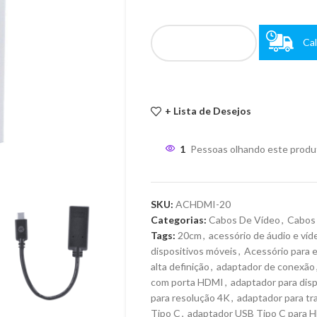
Cal
+ Lista de Desejos
1
Pessoas olhando este produ
SKU:
ACHDMI-20
Categorias:
Cabos De Vídeo
,
Cabos
Tags:
20cm
,
acessório de áudio e víd
dispositivos móveis
,
Acessório para 
alta definição
,
adaptador de conexão
com porta HDMI
,
adaptador para dis
para resolução 4K
,
adaptador para tr
Tipo C
,
adaptador USB Tipo C para 