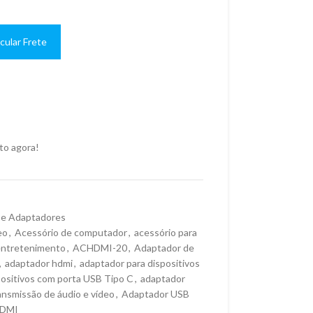
cular Frete
to agora!
 e Adaptadores
eo
,
Acessório de computador
,
acessório para
entretenimento
,
ACHDMI-20
,
Adaptador de
,
adaptador hdmi
,
adaptador para dispositivos
positivos com porta USB Tipo C
,
adaptador
ansmissão de áudio e vídeo
,
Adaptador USB
HDMI