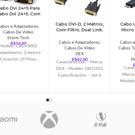
abo Dvi 24+5 Para
abo Dvi 24+5, Com
Filtro, Fortrek –
Cabo DVI-D, 2 Metros,
Cabo 
CBDV0002
abos e Adaptadores
,
Com Filtro, Dual Link,
Micro
Cabos De Vídeo
24+1 Pinos – CB0509
Plus Cab
Storm Tech
– P
Cabos e Adaptadores
,
Cabos 
R$
59,99
Modelo: CBDV0002
Cabos De Vídeo
Cabos Tr
omprimento: 2 metros
DEX
Conector: 29 Pinos
R$
42,00
Pl
Características: – Marca:
Cor: Preto
Carac
DEX – Modelo: GB51051
Dimensões: 17.500 x
Marca:
Especificações: – dvi-d
3.000 x 20.500 CM
Modelo
Macho/Macho – Pinos: 24
Marca: STORM
Especif
+ 1 (Dual Link) –
nformação adicional: –
AM/ Micr
Resolução
lta Velocidade – Alta
Compatív