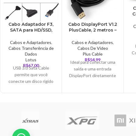
C
C
Cabo Adaptador F3,
Cabo DisplayPort V1.2
C
SATA para HD/SSD,
PlusCable, 2 metros –
2.5 Polegadas, USB
DP1220
3.0 – CB-USB3.0
Cabos e Adaptadores
,
Cabos e Adaptadores
,
Cabos Transferência de
Cabos De Vídeo
C
Dados
Plus Cable
Lotus
R$
54,99
Ideal para conectar uma
R$
67,00
USB 3.0 Sata Cable
saída e uma entrada
permite que você
DisplayPort diretamente
conecte um disco rígido
a uma entrada
2,5" SATA ou unidade de
DisplayPort para
I
estado sólido para o seu
transferência de sinal de
A
computador através de
áudio/vídeo digital, com
uma porta USB disponível,
suporte a HBR e
a maneira mais fácil de
resoluções até 4K.
atualizar o disco rígido em
seu laptop, adicionando
um SSD externo via USB