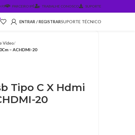
 PJ
PARCEIRO IPÊ
TRABALHE CONOSCO
SUPORTE
0
SUPORTE TÉCNICO
ENTRAR / REGISTRAR
e Vídeo
 20Cm – ACHDMI-20
b Tipo C X Hdmi
CHDMI-20