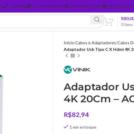
OS
CONTATO
RECUPERAR SENHA
RASTREAR PEDIDO
PRÉ-CADASTRO
R$
0,0
0
itens
Início
Cabos e Adaptadores
Cabos D
Adaptador Usb Tipo C X Hdmi 4K
Adaptador Us
4K 20Cm – A
R$
82,94
1 em estoque