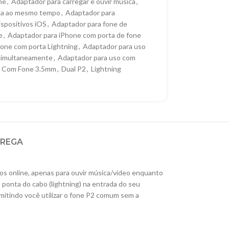
ne
,
Adaptador para carregar e ouvir música
,
ica ao mesmo tempo
,
Adaptador para
ispositivos iOS
,
Adaptador para fone de
e
,
Adaptador para iPhone com porta de fone
one com porta Lightning
,
Adaptador para uso
 simultaneamente
,
Adaptador para uso com
a Com Fone 3.5mm
,
Dual P2
,
Lightning
TREGA
os online, apenas para ouvir música/vídeo enquanto
a ponta do cabo (lightning) na entrada do seu
mitindo você utilizar o fone P2 comum sem a