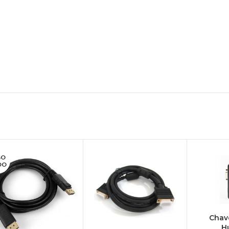
GO
DO
Chav
H