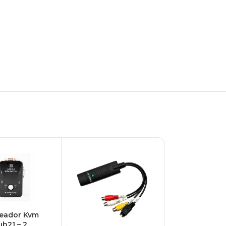
ESGO
TADO
eador Kvm
ub21 – 2