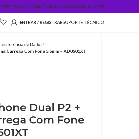
 PJ
PARCEIRO IPÊ
TRABALHE CONOSCO
SUPORTE
0
SUPORTE TÉCNICO
ENTRAR / REGISTRAR
ansferência de Dados
ning Carrega Com Fone 3.5mm – AD0501XT
hone Dual P2 +
rrega Com Fone
501XT