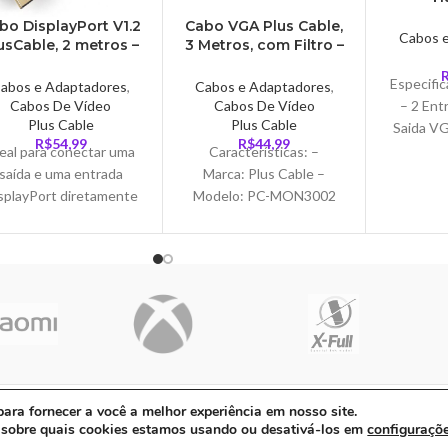
Comput
bo DisplayPort V1.2
Cabo VGA Plus Cable,
Monito
Cabos 
usCable, 2 metros –
3 Metros, com Filtro –
Mou
DP1220
PC-MON3002
Especifi
abos e Adaptadores
,
Cabos e Adaptadores
,
Cabos De Vídeo
Cabos De Vídeo
– 2 Ent
Plus Cable
Plus Cable
Saida VG
R$
54,99
R$
44,99
USB e 
eal para conectar uma
Características: –
Co
saída e uma entrada
Marca: Plus Cable –
splayPort diretamente
Modelo: PC-MON3002
a uma entrada
Especificações: –
DisplayPort para
Aplicação: Monitores,
ansferência de sinal de
Projetores, Tvs, com
dio/vídeo digital, com
Saída VGA – Cabo de 3
suporte a HBR e
metros – Material
resoluções até 4K.
01-90 | Avenida Dos Ipês, QD31 LT23, Bairro Cidade Jardim, CEP: 68.5
ra fornecer a você a melhor experiência em nosso site.
 sobre quais cookies estamos usando ou desativá-los em
configuraçõ
ito com ❤ por
Agência ZeroumStudio