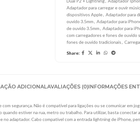
Dual P2 + Lightning
,
Adaptador Ipho
Adaptador para carregar e ouvir mús
dispositivos Apple
,
Adaptador para d
ouvido 3.5mm
,
Adaptador para iPhon
de ouvido 3.5mm
,
Adaptador para iPh
com carregadores e fones de ouvido
fones de ouvido tradicionais
,
Carreg
Share:
AÇÃO ADICIONAL
AVALIAÇÕES (0)
INFORMAÇÕES EN
e com segurança. Não é compatível para ligações ou se comunicar em jog
quando estiver na rua, metro ou trabalho. Para utilizar, basta conectar 
e no adaptador. Cabo compatível com a entrada lightning de iPhone, per