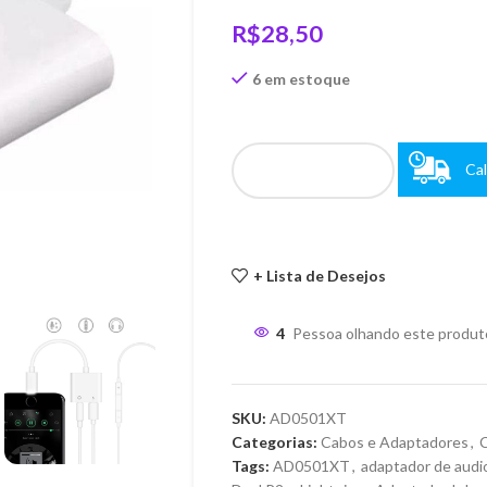
R$
28,50
6 em estoque
Cal
+ Lista de Desejos
4
Pessoa olhando este produt
SKU:
AD0501XT
Categorias:
Cabos e Adaptadores
,
C
Tags:
AD0501XT
,
adaptador de audi