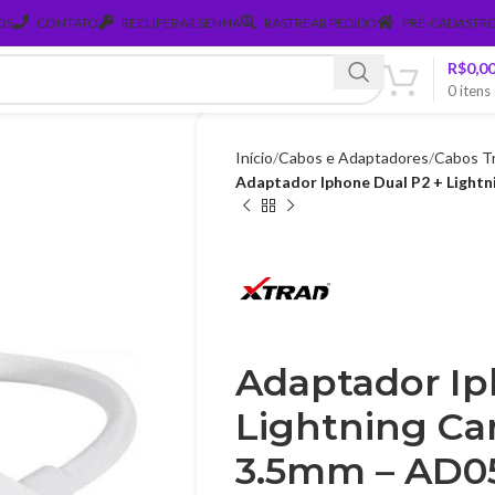
OS
CONTATO
RECUPERAR SENHA
RASTREAR PEDIDO
PRÉ-CADASTRO
R$
0,0
0
itens
Início
Cabos e Adaptadores
Cabos Tr
Adaptador Iphone Dual P2 + Light
Adaptador Ip
Lightning Ca
3.5mm – AD0