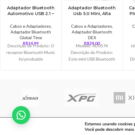
Adaptador Bluetooth
Adaptador Bluetooth
Ca
Automotivo USB 2.1 –
Usb 5.0 Mini, Alta
Pl
AD0391
Velocidade –
AD0574B
Cabos e Adaptadores
,
Cabos e Adaptadores
,
C
Adaptador Bluetooth
Adaptador Bluetooth
Global Time
DEX
R$
14,99
R$
29,00
Descrição do Produto: O
Modelo: AD0574
Id
receptor Bluetooth Music
Descrição do Produto:
foi produzido
Este mini USB Bluetooth
Di
especialmente para
4.0 adaptador com alta
aqueles que possuem um
velocidade, o
som com USB, porém não
emparelhamento simples,
tr
boas características anti-
áu
jamming,
C A Informatica Ltda | CNPJ: 33.482.008/00
Estamos usando cookies pa
Você pode descobrir mais
Fe