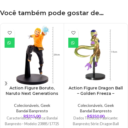
Você também pode gostar de…
ESGO
TADO
Action Figure Boruto,
Action Figure Dragon Ball
Naruto Next Generations
– Golden Freeza –
– Naruto Uzumaki –
Chosenshiretsuden Ii
Vibration Stars
Colecionáveis
,
Geek
Colecionáveis
,
Geek
Bandai Banpresto
Bandai Banpresto
R$
315,00
R$
350,00
Características: – Marca: Bandai
Dados Técnicos: Fabricante:
Banpresto – Modelo: 23885/17725
Banpresto; Série: Dragon Ball