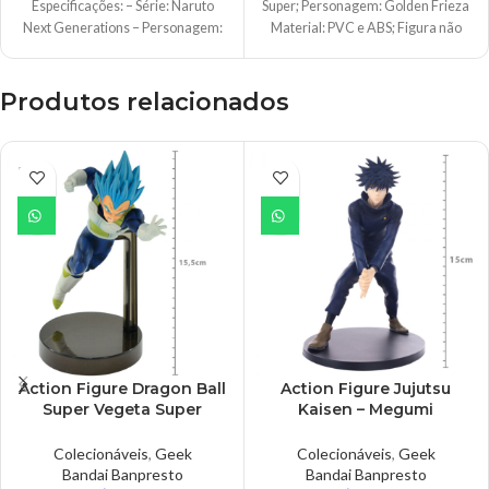
Especificações: – Série: Naruto
Super; Personagem: Golden Frieza
Next Generations – Personagem:
Material: PVC e ABS; Figura não
Naruto Uzumaki – Altura:
articulada; Tamanho: 14
Produtos relacionados
ESGO
TADO
Action Figure Dragon Ball
Action Figure Jujutsu
Super Vegeta Super
Kaisen – Megumi
Sayajin Blue
Fushiguro
Colecionáveis
,
Geek
Colecionáveis
,
Geek
Bandai Banpresto
Bandai Banpresto