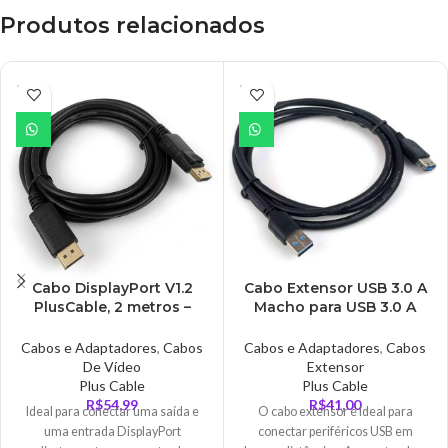
Produtos relacionados
ESGO
ESGO
TADO
TADO
Cabo DisplayPort V1.2
Cabo Extensor USB 3.0 A
PlusCable, 2 metros –
Macho para USB 3.0 A
DP1220
Fêmea, PlusCable, 3
Metros – USBAF3030
Cabos e Adaptadores
,
Cabos
Cabos e Adaptadores
,
Cabos
De Vídeo
Extensor
Plus Cable
Plus Cable
R$
54,99
R$
41,00
Ideal para conectar uma saída e
O cabo extensor é ideal para
uma entrada DisplayPort
conectar periféricos USB em